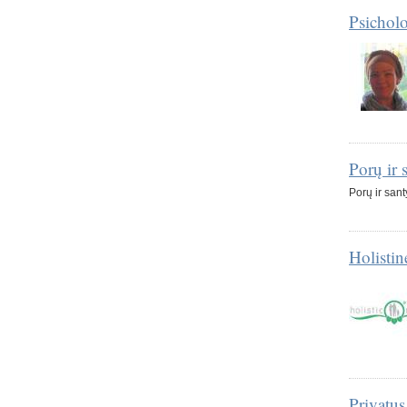
Psichol
Porų ir 
Porų ir sant
Holisti
Privatus