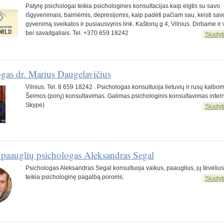
Patyrę psichologai teikia psichologines konsultacijas kaip elgtis su savo
išgyvenimais, baimėmis, depresijomis, kaip padėti pačiam sau, keisti sav
gyvenimą sveikatos ir pusiausvyros link. Kaštonų g 4, Vilnius. Dirbame ir
bei savaitgaliais. Tel. +370 659 18242
Skaityti
gas dr. Marius Daugelavičius
Vilnius. Tel. 8 659 18242 . Psichologas konsultuoja lietuvių ir rusų kalbom
Šeimos (porų) konsultavimas. Galimas psichologinis konsultavimas intern
Skype)
Skaityti
 paauglių psichologas Aleksandras Segal
Psichologas Aleksandras Segal konsultuoja vaikus, paauglius, jų tėvelius,
teikia psichologinę pagalbą poroms.
Skaityti