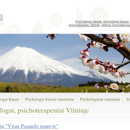
Psichologai vilniuje
,
psichologai Kaune
konsultavimas Vilniuje
,
šeimos konsultavim
logai Kaune
Psichologai kituose miestuose
Psichologiniai seminarai
St
logai, psichoterapeutai Vilniuje
ja "Visas Pasaulis manyje"