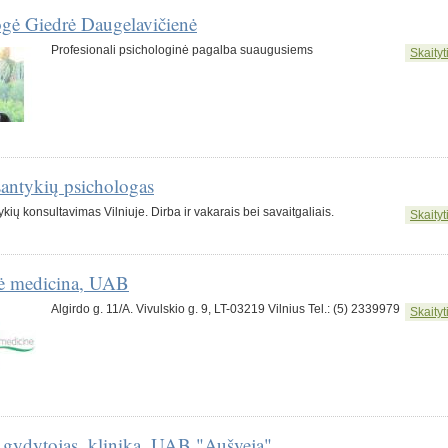
ogė Giedrė Daugelavičienė
Profesionali psichologinė pagalba suaugusiems
Skaityti
santykių psichologas
ykių konsultavimas Vilniuje. Dirba ir vakarais bei savaitgaliais.
Skaityti
nė medicina, UAB
Algirdo g. 11/A. Vivulskio g. 9, LT-03219 Vilnius Tel.: (5) 2339979
Skaityti
 gydytojas, klinika, UAB "Aušveja"