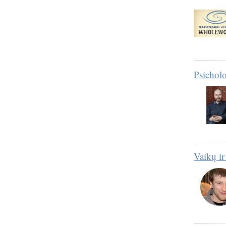
Psicholo
Vaikų ir