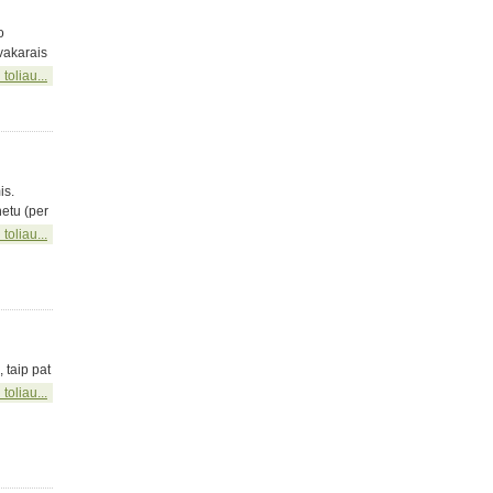
o
 vakarais
 toliau...
is.
etu (per
 toliau...
 taip pat
 toliau...