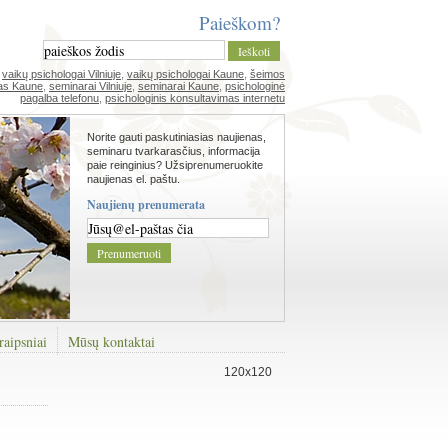
Paieškom?
,
vaikų psichologai Vilniuje
,
vaikų psichologai Kaune
,
šeimos
as Kaune
,
seminarai Vilniuje
,
seminarai Kaune
,
psichologinė
pagalba telefonu
,
psichologinis konsultavimas internetu
Norite gauti paskutiniasias naujienas,
seminaru tvarkarasčius, informacija
paie reinginius? Užsiprenumeruokite
naujienas el. paštu.
Naujienų prenumerata
raipsniai
Mūsų kontaktai
120x120