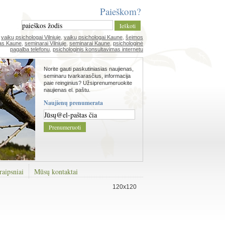
Paieškom?
,
vaikų psichologai Vilniuje
,
vaikų psichologai Kaune
,
šeimos
as Kaune
,
seminarai Vilniuje
,
seminarai Kaune
,
psichologinė
pagalba telefonu
,
psichologinis konsultavimas internetu
Norite gauti paskutiniasias naujienas,
seminaru tvarkarasčius, informacija
paie reinginius? Užsiprenumeruokite
naujienas el. paštu.
Naujienų prenumerata
raipsniai
Mūsų kontaktai
120x120