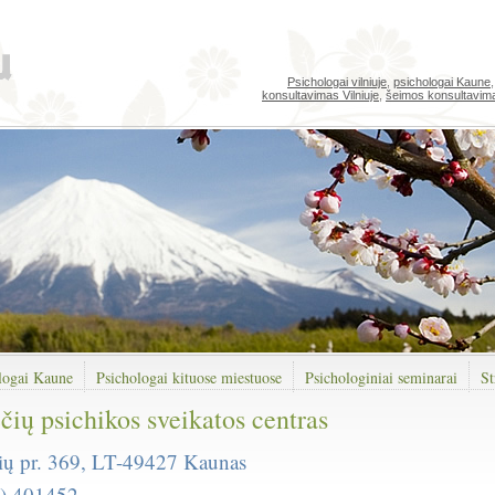
Psichologai vilniuje
,
psichologai Kaune
konsultavimas Vilniuje
,
šeimos konsultavim
logai Kaune
Psichologai kituose miestuose
Psichologiniai seminarai
St
čių psichikos sveikatos centras
ių pr. 369, LT-49427 Kaunas
7) 401452