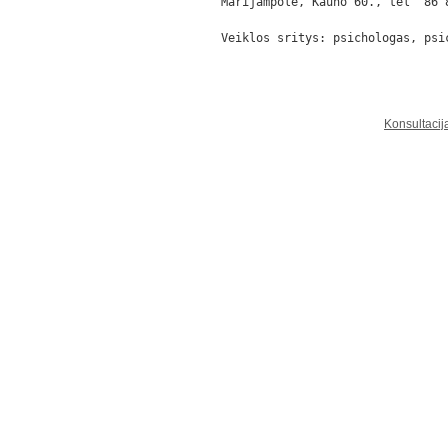
Marijampolė, Kauno 60., tel  86 
Veiklos sritys: psichologas, psi
Konsultacij